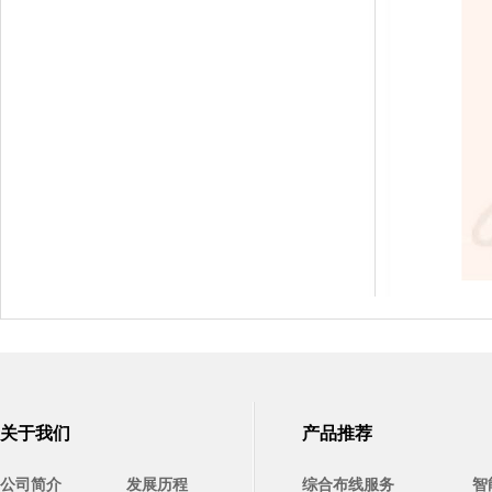
关于我们
产品推荐
公司简介
发展历程
综合布线服务
智