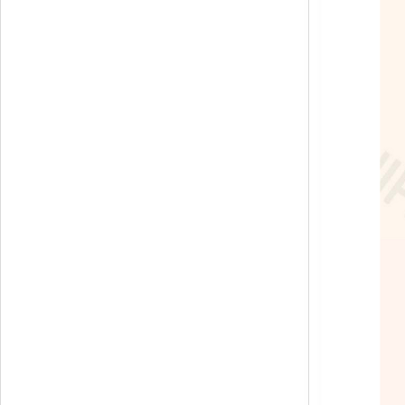
我公司荣获数据中心机房多功能可调节束线器装置-专利
喜讯：我司中标甘南藏族自治州发展和改革委员会会议系统建设
喜讯：我司中标甘肃省基础地理中心天地图.甘肃2018年建设与运
喜讯：我司中标甘肃省测绘工程院生产办公设备项目
喜讯：我司中标兰州市城市节约用水办公室信息化平台建设项目